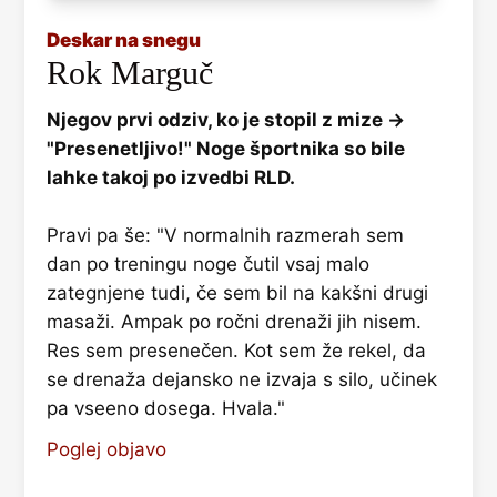
Deskar na snegu
Rok Marguč
Njegov prvi odziv, ko je stopil z mize →
"Presenetljivo!" Noge športnika so bile
lahke takoj po izvedbi RLD.
Pravi pa še: "V normalnih razmerah sem
dan po treningu noge čutil vsaj malo
zategnjene tudi, če sem bil na kakšni drugi
masaži. Ampak po ročni drenaži jih nisem.
Res sem presenečen. Kot sem že rekel, da
se drenaža dejansko ne izvaja s silo, učinek
pa vseeno dosega. Hvala."
Poglej objavo