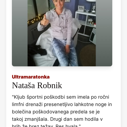
Ultramaratonka
Nataša Robnik
"Kljub športni poškodbi sem imela po ročni
limfni drenaži presenetljivo lahkotne noge in
bolečina poškodovanega predela se je
takoj zmanjšala. Drugi dan sem hodila v
hrib že brez težav. Res hvala."