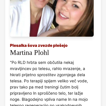
Plesalka šova zvezde plešejo
Martina Plohl
"Po RLD hrbta sem občutila nekaj
mravljincev po telesu, rahlo mrazenje, a
hkrati prijetno sprostitev zgornjega dela
telesa. Po terapiji spijem veliko več vode,
prav tako pa med treningi čutim bolj
pripravljeno In sproščeno telo, ter lažje
noge. Blagodejno vpliva name In na mojo
telesno regeneracijo po vsakodnevnih