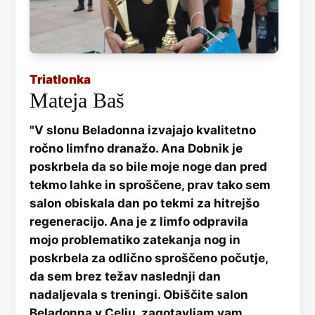
Triatlonka
Mateja Baš
"V slonu Beladonna izvajajo kvalitetno
ročno limfno dranažo. Ana Dobnik je
poskrbela da so bile moje noge dan pred
tekmo lahke in sproščene, prav tako sem
salon obiskala dan po tekmi za hitrejšo
regeneracijo. Ana je z limfo odpravila
mojo problematiko zatekanja nog in
poskrbela za odlično sproščeno počutje,
da sem brez težav naslednji dan
nadaljevala s treningi. Obiščite salon
Beladonna v Celju, zagotavljam vam