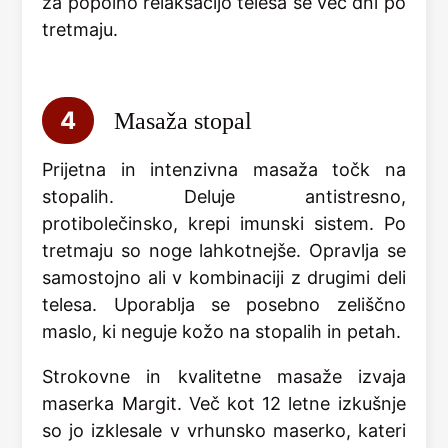
za popolno relaksacijo telesa še več dni po
tretmaju.
4
Masaža stopal
Prijetna in intenzivna masaža točk na
stopalih. Deluje antistresno,
protibolečinsko, krepi imunski sistem. Po
tretmaju so noge lahkotnejše. Opravlja se
samostojno ali v kombinaciji z drugimi deli
telesa. Uporablja se posebno zeliščno
maslo, ki neguje kožo na stopalih in petah.
Strokovne in kvalitetne masaže izvaja
maserka Margit. Več kot 12 letne izkušnje
so jo izklesale v vrhunsko maserko, kateri