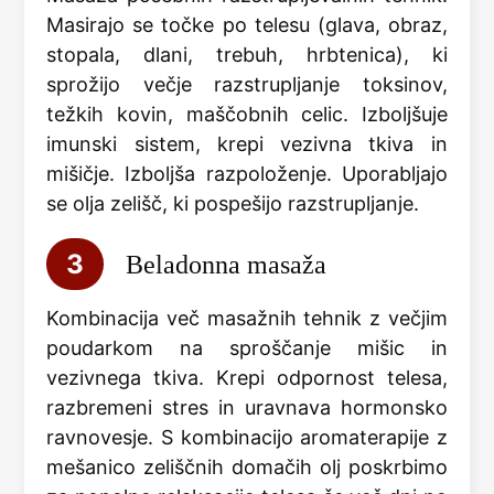
Masirajo se točke po telesu (glava, obraz,
stopala, dlani, trebuh, hrbtenica), ki
sprožijo večje razstrupljanje toksinov,
težkih kovin, maščobnih celic. Izboljšuje
imunski sistem, krepi vezivna tkiva in
mišičje. Izboljša razpoloženje. Uporabljajo
se olja zelišč, ki pospešijo razstrupljanje.
3
Beladonna masaža
Kombinacija več masažnih tehnik z večjim
poudarkom na sproščanje mišic in
vezivnega tkiva. Krepi odpornost telesa,
razbremeni stres in uravnava hormonsko
ravnovesje. S kombinacijo aromaterapije z
mešanico zeliščnih domačih olj poskrbimo