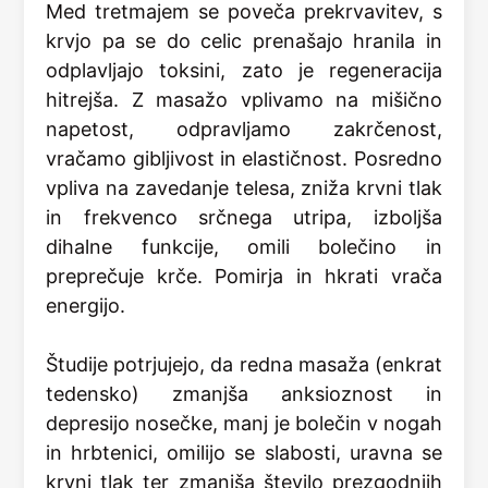
Med tretmajem se poveča prekrvavitev, s
krvjo pa se do celic prenašajo hranila in
odplavljajo toksini, zato je regeneracija
hitrejša. Z masažo vplivamo na mišično
napetost, odpravljamo zakrčenost,
vračamo gibljivost in elastičnost. Posredno
vpliva na zavedanje telesa, zniža krvni tlak
in frekvenco srčnega utripa, izboljša
dihalne funkcije, omili bolečino in
preprečuje krče. Pomirja in hkrati vrača
energijo.
Študije potrjujejo, da redna masaža (enkrat
tedensko) zmanjša anksioznost in
depresijo nosečke, manj je bolečin v nogah
in hrbtenici, omilijo se slabosti, uravna se
krvni tlak ter zmanjša število prezgodnjih